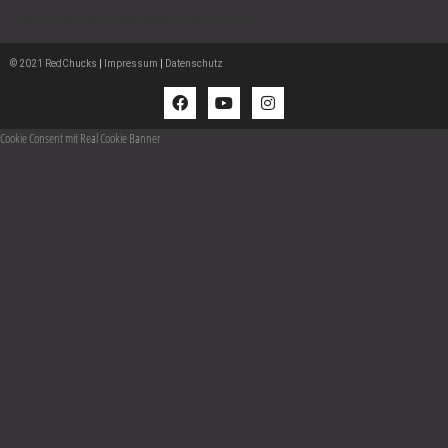
[cmplz-document type=“cookie-statement“ region=“eu“]
© 2021 RedChucks
|
Impressum
|
Datenschutz
Cookie Consent mit Real Cookie Banner